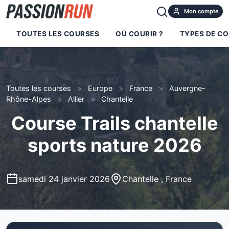
Mon compte
TOUTES LES COURSES
OÙ COURIR ?
TYPES DE C
Toutes les courses
>
Europe
>
France
>
Auvergne-
Rhône-Alpes
>
Allier
>
Chantelle
Course Trails chantelle
sports nature 2026
samedi 24 janvier 2026
Chantelle , France