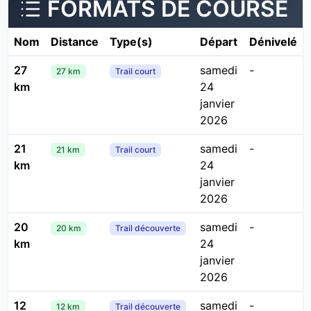
FORMATS DE COURSE
Nom
Distance
Type(s)
Départ
Dénivelé
27
samedi
-
27 km
Trail court
km
24
janvier
2026
21
samedi
-
21 km
Trail court
km
24
janvier
2026
20
samedi
-
20 km
Trail découverte
km
24
janvier
2026
12
samedi
-
12 km
Trail découverte