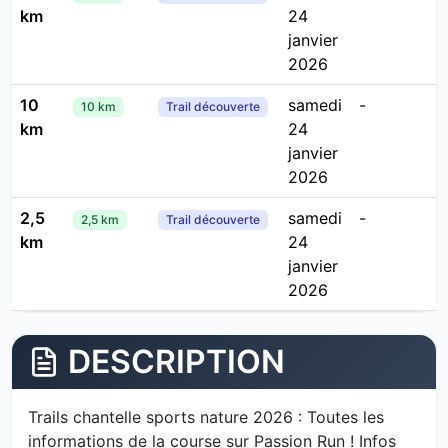
km
24
janvier
2026
10
samedi
-
10 km
Trail découverte
km
24
janvier
2026
2,5
samedi
-
2,5 km
Trail découverte
km
24
janvier
2026
DESCRIPTION
Trails chantelle sports nature 2026 : Toutes les
informations de la course sur Passion Run ! Infos