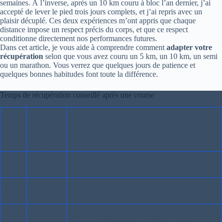
semaines. À l’inverse, après un 10 km couru à bloc l’an dernier, j’ai
accepté de lever le pied trois jours complets, et j’ai repris avec un
plaisir décuplé. Ces deux expériences m’ont appris que chaque
distance impose un respect précis du corps, et que ce respect
conditionne directement nos performances futures.
Dans cet article, je vous aide à comprendre comment
adapter votre
récupération
selon que vous avez couru un 5 km, un 10 km, un semi
ou un marathon. Vous verrez que quelques jours de patience et
quelques bonnes habitudes font toute la différence.
Temps de récupération conseillé après une course
Temps
Dista
de
Remarques
nce
récupéra
tion
48 à 72
Intensité élevée mais courte, footing léger ou
5 km
heures
vélo doux après 1 jour
10
3 à 4
Fatigue neuromusculaire, reprise progressive
km
jours
avec footings faciles
Semi
-
4 à 7
Dépend de l’intensité et de l’expérience,