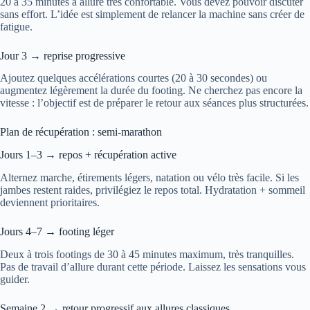
20 à 35 minutes à allure très confortable. Vous devez pouvoir discuter
sans effort. L’idée est simplement de relancer la machine sans créer de
fatigue.
Jour 3 → reprise progressive
Ajoutez quelques accélérations courtes (20 à 30 secondes) ou
augmentez légèrement la durée du footing. Ne cherchez pas encore la
vitesse : l’objectif est de préparer le retour aux séances plus structurées.
Plan de récupération : semi-marathon
Jours 1–3 → repos + récupération active
Alternez marche, étirements légers, natation ou vélo très facile. Si les
jambes restent raides, privilégiez le repos total. Hydratation + sommeil
deviennent prioritaires.
Jours 4–7 → footing léger
Deux à trois footings de 30 à 45 minutes maximum, très tranquilles.
Pas de travail d’allure durant cette période. Laissez les sensations vous
guider.
Semaine 2 → retour progressif aux allures classiques