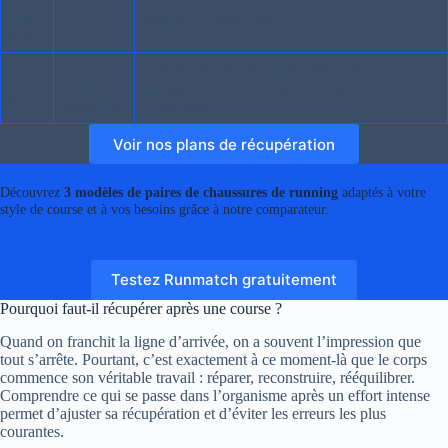
marat
jours
premier footing entre J+3 et J+5
hon
1 à 2
Distance la plus traumatisante, inclure repos
Mara
semaines
mental et physique, reprise progressive sur 3 à
thon
minimum
4 semaines
Voir nos plans de récupération
Découvrez
3 modèles de paires de chaussures de running
adaptés à votre
style de course et à vos besoins grâce à notre comparateur.
Testez Runmatch gratuitement
Pourquoi faut-il récupérer après une course ?
Quand on franchit la ligne d’arrivée, on a souvent l’impression que
tout s’arrête. Pourtant, c’est exactement à ce moment-là que le corps
commence son véritable travail : réparer, reconstruire, rééquilibrer.
Comprendre ce qui se passe dans l’organisme après un effort intense
permet d’ajuster sa récupération et d’éviter les erreurs les plus
courantes.