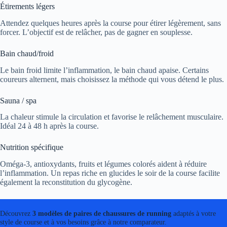
Étirements légers
Attendez quelques heures après la course pour étirer légèrement, sans
forcer. L’objectif est de relâcher, pas de gagner en souplesse.
Bain chaud/froid
Le bain froid limite l’inflammation, le bain chaud apaise. Certains
coureurs alternent, mais choisissez la méthode qui vous détend le plus.
Sauna / spa
La chaleur stimule la circulation et favorise le relâchement musculaire.
Idéal 24 à 48 h après la course.
Nutrition spécifique
Oméga-3, antioxydants, fruits et légumes colorés aident à réduire
l’inflammation. Un repas riche en glucides le soir de la course facilite
également la reconstitution du glycogène.
Découvrez
3 modèles de paires de chaussures de running
adaptés à votre
style de course et à vos besoins grâce à notre comparateur.